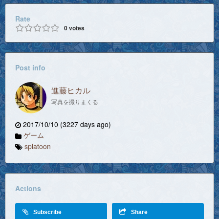
Rate
0
votes
Post info
進藤ヒカル
写真を撮りまくる
2017/10/10 (3227 days ago)
ゲーム
splatoon
Actions
Subscribe
Share