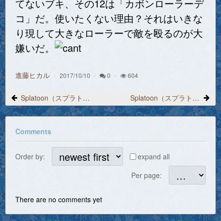
てないブキ、その12は「カボンローラーデ
コ」だ。使いたくない理由？それはいきな
り現して大きなローラーで敵を殴るのが大
嫌いだ。
進藤ヒカル
2017/10/10
0
604
Splatoon（スプラトゥーン）プレイ日記 2017/9/25「ポロモデラRG」
Splatoon（スプラトゥーン）プレイ日記 2017/9/26「H3リールガンチェリー」
Comments
Order by:
expand all
Per page:
There are no comments yet