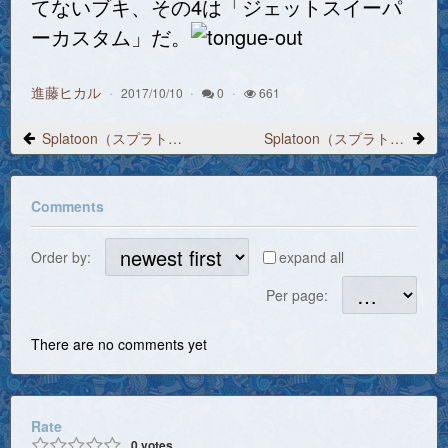
てないブキ、その4は「ジェットスイーパ
ーカスタム」だ。
進藤ヒカル
2017/10/10
0
661
Splatoon（スプラトゥーン）プレイ日記 2017/9/13ジャッジくんがどこかで拾ってきた「オクタシューター レポリカ」
Splatoon（スプラトゥーン）プレイ日記 2017/9/14「ダイナモローラーテスラ」
Comments
Order by:
expand all
Per page:
There are no comments yet
Rate
0
votes