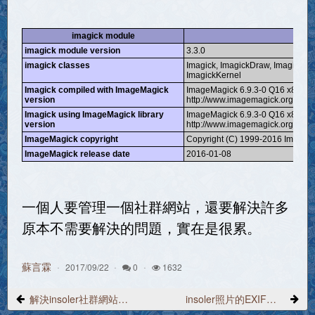
imagick module
ena
imagick module version
3.3.0
imagick classes
Imagick, ImagickDraw, ImagickPixe
ImagickKernel
Imagick compiled with ImageMagick
ImageMagick 6.9.3-0 Q16 x86_6
version
http://www.imagemagick.org
Imagick using ImageMagick library
ImageMagick 6.9.3-0 Q16 x86_6
version
http://www.imagemagick.org
ImageMagick copyright
Copyright (C) 1999-2016 ImageM
ImageMagick release date
2016-01-08
一個人要管理一個社群網站，還要解決許多
原本不需要解決的問題，實在是很累。
蘇言霖
2017/09/22
0
1632
解決insoler社群網站照片EXIF附屬的GPS資訊，無法顯示Google地圖的問題
insoler照片的EXIF資料表從舊版bnw_photo_exif更新為bx_photos_exif