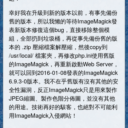
幸好我在升級到新的版本以前，有事先備份
舊的版本，所以我懶的等待ImageMagick發
表新版本修復這個bug，直接移除整個模
組，全部扔到垃圾桶，再從事先備份舊的版
本的 .zip 壓縮檔案解壓縮，然後copy到
/usr/local/ 檔案夾，再修改php.ini使用舊版
的ImageMagick，再重新啟動Web Server，
就可以回到2016-01-08發表的ImageMagick
6.9.3-0版本。我不在乎舊版有沒有其他的安
全性漏洞，反正ImageMagick只是用來製作
JPEG縮圖、製作色階分佈圖，並沒有其他
的用途。技術再好的駭客，也絕對不可能利
用ImageMagick入侵網站！