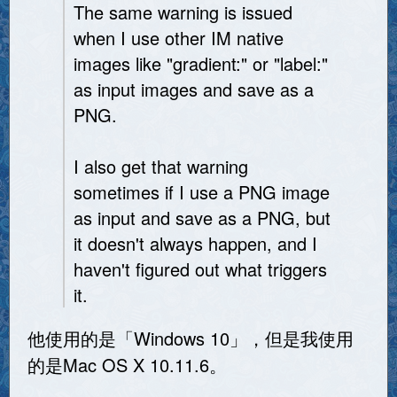
The same warning is issued
when I use other IM native
images like "gradient:" or "label:"
as input images and save as a
PNG.
I also get that warning
sometimes if I use a PNG image
as input and save as a PNG, but
it doesn't always happen, and I
haven't figured out what triggers
it.
他使用的是「Windows 10」，但是我使用
的是Mac OS X 10.11.6。