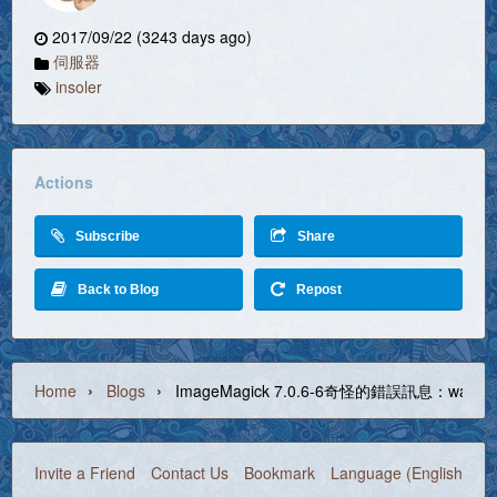
2017/09/22 (3243 days ago)
伺服器
insoler
Actions
Subscribe
Share
Back to Blog
Repost
›
›
Home
Blogs
ImageMagick 7.0.6-6奇怪的錯誤訊息：warning/p
Invite a Friend
Contact Us
Bookmark
Language (English)
©