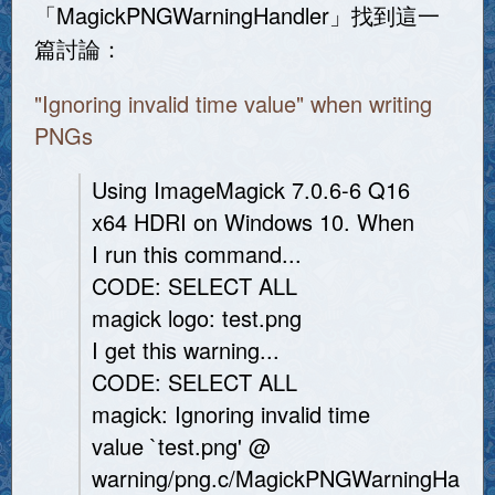
「MagickPNGWarningHandler」找到這一
篇討論：
"Ignoring invalid time value" when writing
PNGs
Using ImageMagick 7.0.6-6 Q16
x64 HDRI on Windows 10. When
I run this command...
CODE: SELECT ALL
magick logo: test.png
I get this warning...
CODE: SELECT ALL
magick: Ignoring invalid time
value `test.png' @
warning/png.c/MagickPNGWarningHandle