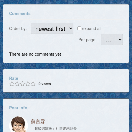
Comments
Order by:
expand all
Per page:
There are no comments yet
Rate
0
votes
Post info
蘇言霖
「超級懶貓級」社群網站站長