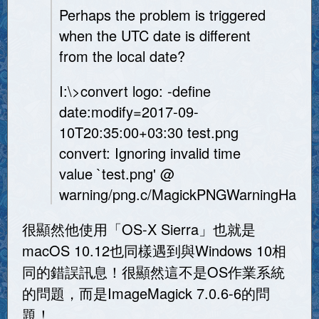
Perhaps the problem is triggered
when the UTC date is different
from the local date?
I:\>convert logo: -define
date:modify=2017-09-
10T20:35:00+03:30 test.png
convert: Ignoring invalid time
value `test.png' @
warning/png.c/MagickPNGWarningHandle
很顯然他使用「OS-X Sierra」也就是
macOS 10.12也同樣遇到與Windows 10相
同的錯誤訊息！很顯然這不是OS作業系統
的問題，而是ImageMagick 7.0.6-6的問
題！