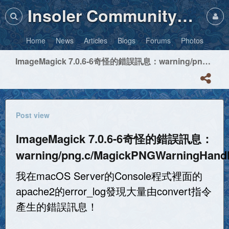
Insoler Community・Photos
Home
News
Articles
Blogs
Forums
Photos
ImageMagick 7.0.6-6奇怪的錯誤訊息：warning/png.c/MagickPNGWarningHandler/1744
Post view
ImageMagick 7.0.6-6奇怪的錯誤訊息：
warning/png.c/MagickPNGWarningHandl
我在macOS Server的Console程式裡面的
apache2的error_log發現大量由convert指令
產生的錯誤訊息！