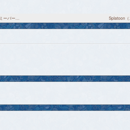
Splatoon（スプラトゥーン）プレイ日記 2017/9/8「ミーバース終了まであと６０日」