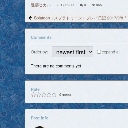
進藤ヒカル
2017/09/11
0
865
Comments
Order by:
expand all
There are no comments yet
Rate
0
votes
Post info