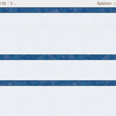
Splatoon（スプラトゥーン）プレイ日記 2017/8/5 12:35「Ｓ帯のゴキブリ」