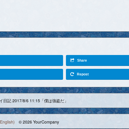
Share
Repost
日記 2017/8/6 11:15「僕は強盗だ」
English)
© 2026 YourCompany