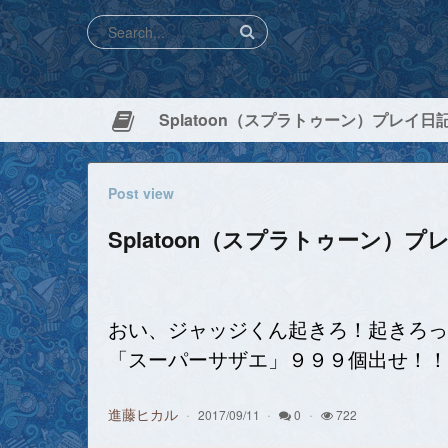
Splatoon（スプラトゥーン）プレイ日記 2
Post view
Splatoon（スプラトゥーン）プレイ
おい、ジャッジくん起きろ！起きろっ
「スーパーサザエ」９９９個出せ！！
進藤ヒカル
2017/09/11
0
722