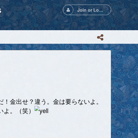
s
Join or Login
だ！金出せ？違う。金は要らないよ。
いよ。（笑）