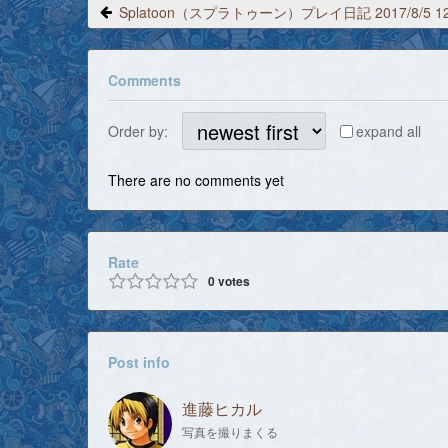
Comments
Order by:
expand all
There are no comments yet
Rate
0
votes
Post info
進藤ヒカル
写真を撮りまくる