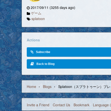
2017/09/11 (3255 days ago)
ゲーム
splatoon
Actions
Subscribe
Back to Blog
›
›
Home
Blogs
Splatoon（スプラトゥーン）プレイ
Invite a Friend
Contact Us
Bookmark
Language (