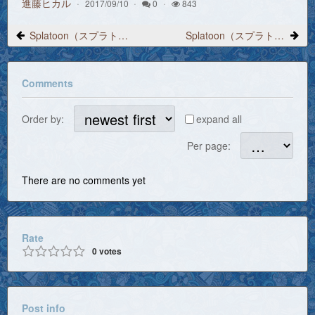
進藤ヒカル
2017/09/10
0
843
Splatoon（スプラトゥーン）プレイ日記 2017/7/30 11:47「スーパーサザエを1個渡そう」
Splatoon（スプラトゥーン）プレイ日記 2017/8/1 10:46「ランク1のチーターに遭遇した」
Comments
Order by:
expand all
Per page:
There are no comments yet
Rate
0
votes
Post info