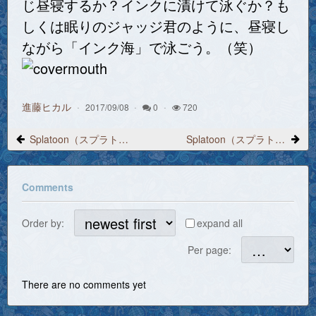
じ昼寝するか？インクに漬けて泳ぐか？も
しくは眠りのジャッジ君のように、昼寝し
ながら「インク海」で泳ごう。（笑）
進藤ヒカル
2017/09/08
0
720
Splatoon（スプラトゥーン）プレイ日記 2017/7/2 12:50「ランク49、ウデマエBの30点」
Splatoon（スプラトゥーン）プレイ日記 2017/7/7 10:09「インク効率アップ（メイン）服」
Comments
Order by:
expand all
Per page:
There are no comments yet