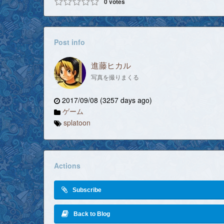
0
votes
Post info
進藤ヒカル
写真を撮りまくる
2017/09/08 (3257 days ago)
ゲーム
splatoon
Actions
Subscribe
Back to Blog