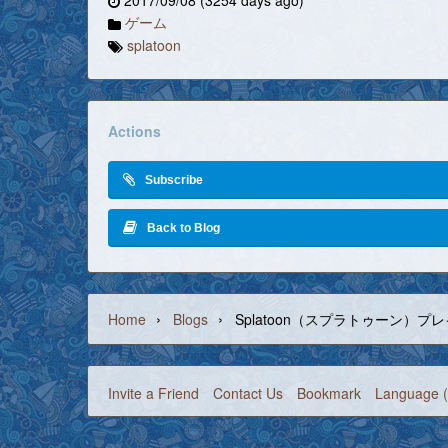
2017/09/08 (3254 days ago)
ゲーム
splatoon
Actions
Subscribe
Back to Blog
›
›
Home
Blogs
Splatoon（スプラトゥーン）プレイ
Invite a Friend
Contact Us
Bookmark
Language (