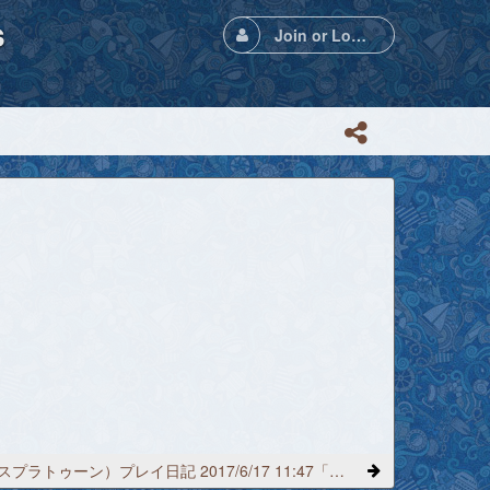
s
Join or Login
Splatoon（スプラトゥーン）プレイ日記 2017/6/17 11:47「イカ電車」