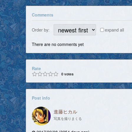
Comments
Order by:
expand all
There are no comments yet
Rate
0
votes
Post info
進藤ヒカル
写真を撮りまくる