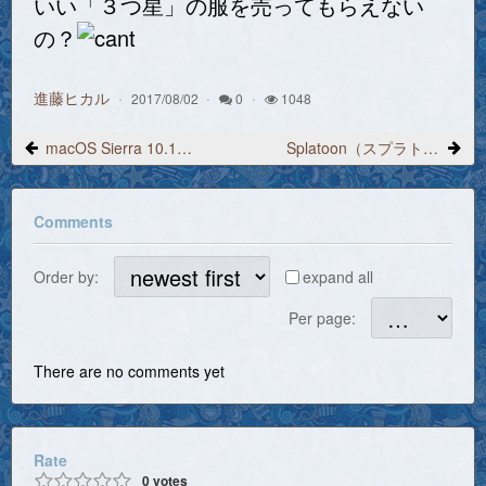
いい「３つ星」の服を売ってもらえない
の？
進藤ヒカル
2017/08/02
0
1048
macOS Sierra 10.12.6 アップデート、正式にリリース
Splatoon（スプラトゥーン）プレイ日記 2017/5/26 20:56 イカ娘
Comments
Order by:
expand all
Per page:
There are no comments yet
Rate
0
votes