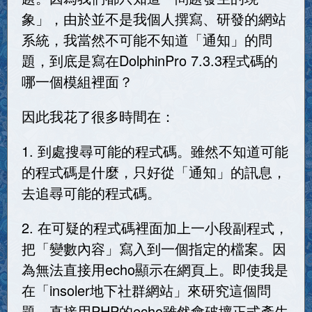
象」，由於並不是我個人撰寫、研發的網站
系統，我當然不可能不知道「通知」的問
題，到底是寫在DolphinPro 7.3.3程式碼的
哪一個模組裡面？
因此我花了很多時間在：
1. 到處搜尋可能的程式碼。雖然不知道可能
的程式碼是什麼，只好從「通知」的訊息，
去追尋可能的程式碼。
2. 在可疑的程式碼裡面加上一小段副程式，
把「變數內容」寫入到一個指定的檔案。因
為無法直接用echo顯示在網頁上。即使我是
在「insoler地下社群網站」來研究這個問
題。直接用PHP的echo雖然會破壞正式產生