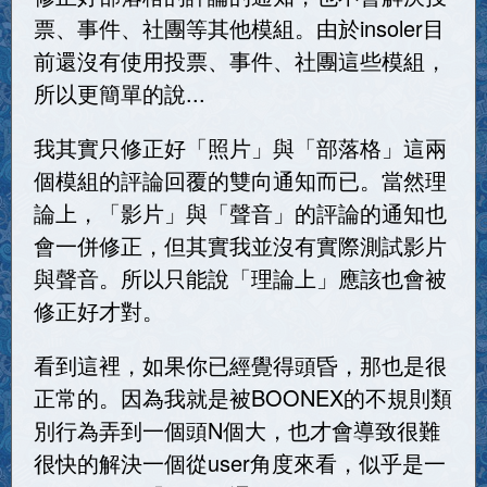
票、事件、社團等其他模組。由於insoler目
前還沒有使用投票、事件、社團這些模組，
所以更簡單的說...
我其實只修正好「照片」與「部落格」這兩
個模組的評論回覆的雙向通知而已。當然理
論上，「影片」與「聲音」的評論的通知也
會一併修正，但其實我並沒有實際測試影片
與聲音。所以只能說「理論上」應該也會被
修正好才對。
看到這裡，如果你已經覺得頭昏，那也是很
正常的。因為我就是被BOONEX的不規則類
別行為弄到一個頭N個大，也才會導致很難
很快的解決一個從user角度來看，似乎是一