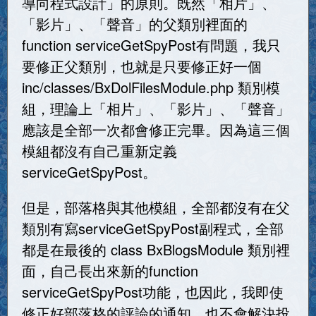
導向程式設計」的原則。既然「相片」、
「影片」、「聲音」的父類別裡面的
function serviceGetSpyPost有問題，我只
要修正父類別，也就是只要修正好一個
inc/classes/BxDolFilesModule.php 類別模
組，理論上「相片」、「影片」、「聲音」
應該是全部一次都會修正完畢。因為這三個
模組都沒有自己重新定義
serviceGetSpyPost。
但是，部落格與其他模組，全部都沒有在父
類別有寫serviceGetSpyPost副程式，全部
都是在最後的 class BxBlogsModule 類別裡
面，自己長出來新的function
serviceGetSpyPost功能，也因此，我即使
修正好部落格的評論的通知，也不會解決投