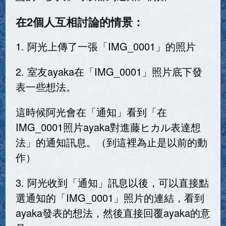
在2個人互相討論的情景：
1. 阿光上傳了一張「IMG_0001」的照片
2. 室友ayaka在「IMG_0001」照片底下發
表一些想法。
這時候阿光會在「通知」看到「在
IMG_0001照片ayaka對進藤ヒカル表達想
法」的通知訊息。（到這裡為止是以前的動
作）
3. 阿光收到「通知」訊息以後，可以直接點
選通知的「IMG_0001」照片的連結，看到
ayaka發表的想法，然後直接回覆ayaka的意