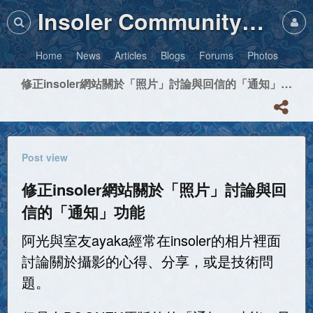
Insoler Community・Photos
Home
News
Articles
Blogs
Forums
Photos
修正insoler網站關於「照片」討論與回信的「通知」功能
Post view
修正insoler網站關於「照片」討論與回
信的「通知」功能
阿光與室友ayaka經常在insoler的相片裡面
討論關於攝影的心得、分享，或是技術問
題。