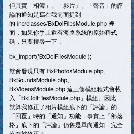
但其實「相簿」、「影片」、「聲音」的評
論的通知是寫在我前面提到
的 inc/classes/BxDolFilesModule.php 裡
面，如果你手上還有海豚系統的原始程式
碼，只要搜尋一下：
bx_import('BxDolFilesModule');
就會發現只有 BxPhotosModule.php、
BxSoundsModule.php、
BxVideosModule.php 這三個模組程式會載
入「BxDolFilesModule.php」模組。因此，
就算我修正了相片模組底下的「評論」的
「回覆」時的「通知」功能，事實上「部落
格」底下的「評論」仍舊是單向通知，完全
沒有被修正！