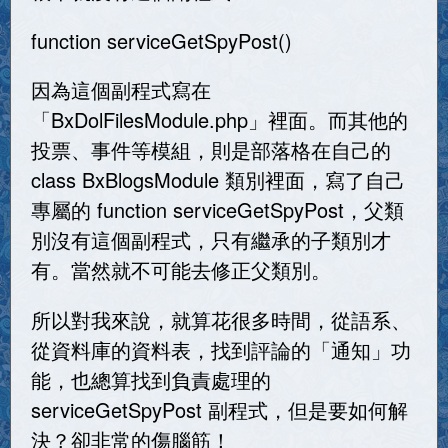
function serviceGetSpyPost()
因為這個副程式寫在
「BxDolFilesModule.php」裡面。而其他的
投票、事件等模組，則是部落格在自己的
class BxBlogsModule 類別裡面，寫了自己
專屬的 function serviceGetSpyPost，父類
別沒有這個副程式，只有繼承的子類別才
有。當然就不可能去修正父類別。
所以對我來說，就算花很多時間，從語系、
從資料庫的資料表，找到評論的「通知」功
能，也總算找到負責處理的
serviceGetSpyPost 副程式，但是要如何解
決？卻非常的傷腦筋！