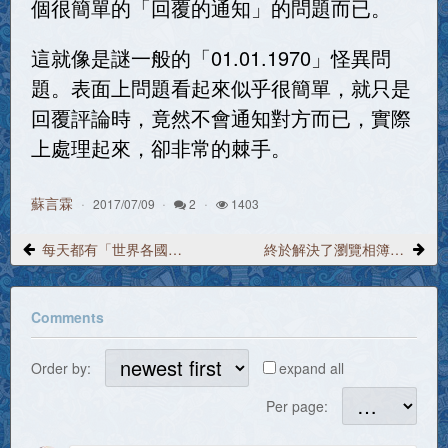
個很簡單的「回覆的通知」的問題而已。
這就像是謎一般的「01.01.1970」怪異問
題。表面上問題看起來似乎很簡單，就只是
回覆評論時，竟然不會通知對方而已，實際
上處理起來，卻非常的棘手。
蘇言霖
2017/07/09
2
1403
每天都有「世界各國駭客」光臨insoler，不斷嘗試註冊惡意帳號、廣告帳號
終於解決了瀏覽相簿的MySQL查詢指令，幾乎超過1秒〜4.7秒以上的頭痛問題
Comments
Order by:
expand all
Per page: