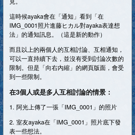
見。
這時候ayaka會在「通知」看到「在
IMG_0001照片進藤ヒカル對ayaka表達想
法」的通知訊息。（這是新的動作）
而且以上的兩個人的互相討論、互相通知，
可以一直持續下去，並沒有受到討論次數的
限制。但是「向右內縮」的網頁版面，會受
到一些限制。
在3個人或是多人互相討論的情景：
1. 阿光上傳了一張「IMG_0001」的照片
2. 室友ayaka在「IMG_0001」照片底下發
表一些想法。