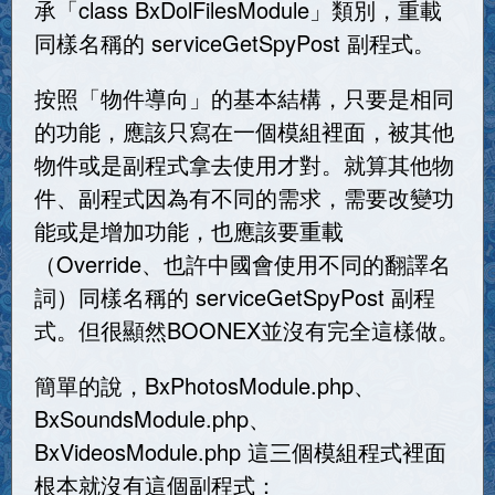
承「class BxDolFilesModule」類別，重載
同樣名稱的 serviceGetSpyPost 副程式。
按照「物件導向」的基本結構，只要是相同
的功能，應該只寫在一個模組裡面，被其他
物件或是副程式拿去使用才對。就算其他物
件、副程式因為有不同的需求，需要改變功
能或是增加功能，也應該要重載
（Override、也許中國會使用不同的翻譯名
詞）同樣名稱的 serviceGetSpyPost 副程
式。但很顯然BOONEX並沒有完全這樣做。
簡單的說，BxPhotosModule.php、
BxSoundsModule.php、
BxVideosModule.php 這三個模組程式裡面
根本就沒有這個副程式：