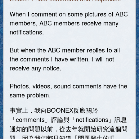
When I comment on some pictures of ABC
members, ABC members receive many
notifications.
But when the ABC member replies to all
the comments I have written, I will not
receive any notice.
Photos, videos, sound comments have the
same problem.
事實上，我向BOONEX反應關於
「comments」評論與「notifications」訊息
通知的問題以前，從去年就開始研究這個問
題。因為我們都只知道「問題發生的現