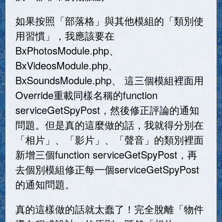
如果按照「部落格」與其他模組的「類別使
用習慣」，我應該要在
BxPhotosModule.php、
BxVideosModule.php、
BxSoundsModule.php、 這三個模組裡面用
Override重載同樣名稱的function
serviceGetSpyPost，然後修正評論的通知
問題。但是真的這麼做的話，我就得分別在
「相片」、「影片」、「聲音」的類別裡面
新增三個function serviceGetSpyPost，再
去個別模組修正每一個serviceGetSpyPost
的通知問題。
真的這樣做的話就太蠢了！完全脫離「物件