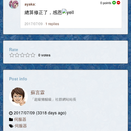
0
points
ayaka
:
總算修正了，感恩
2017/07/09
1
replies
Rate
0
votes
Post info
蘇言霖
「超級懶貓級」社群網站站長
2017/07/09 (3318 days ago)
伺服器
伺服器