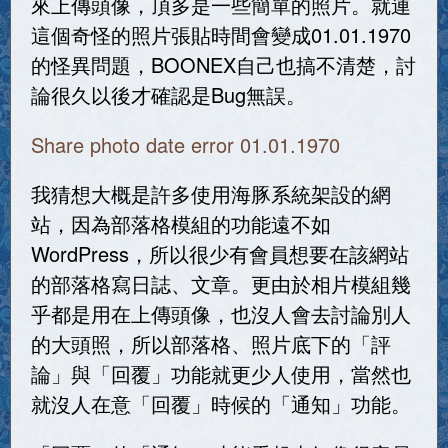
來上傳頭像，頂多是一些簡單的照片。就連
這個奇怪的照片張貼時間會變成01.01.1970
的怪異問題，BOONEX自己也搞不清楚，討
論很久以後才確認是Bug無誤。
Share photo date error 01.01.1970
我猜想大概是許多使用海豚系統架設的網
站，因為部落格模組的功能遠不如
WordPress，所以很少有會員想要在該網站
的部落格寫日誌、文章。更由於相片模組幾
乎都是用在上傳頭像，也沒人會去討論別人
的大頭照，所以部落格、照片底下的「評
論」與「回覆」功能就更少人使用，當然也
就沒人在意「回覆」時候的「通知」功能。