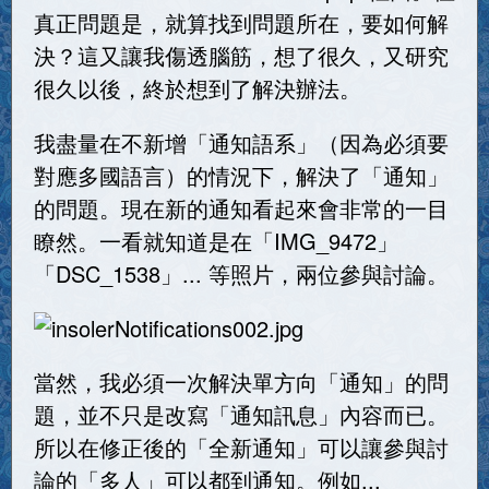
真正問題是，就算找到問題所在，要如何解
決？這又讓我傷透腦筋，想了很久，又研究
很久以後，終於想到了解決辦法。
我盡量在不新增「通知語系」（因為必須要
對應多國語言）的情況下，解決了「通知」
的問題。現在新的通知看起來會非常的一目
瞭然。一看就知道是在「IMG_9472」
「DSC_1538」... 等照片，兩位參與討論。
當然，我必須一次解決單方向「通知」的問
題，並不只是改寫「通知訊息」內容而已。
所以在修正後的「全新通知」可以讓參與討
論的「多人」可以都到通知。例如...