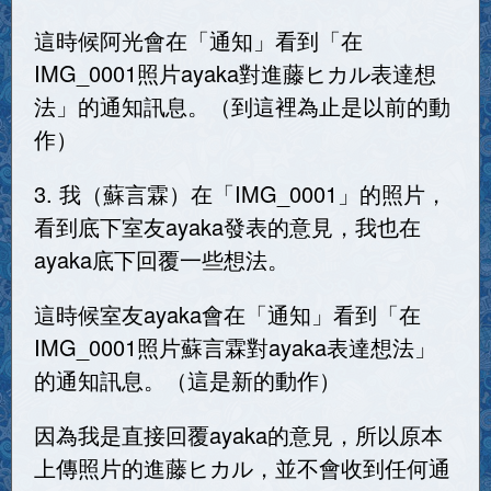
這時候阿光會在「通知」看到「在
IMG_0001照片ayaka對進藤ヒカル表達想
法」的通知訊息。（到這裡為止是以前的動
作）
3. 我（蘇言霖）在「IMG_0001」的照片，
看到底下室友ayaka發表的意見，我也在
ayaka底下回覆一些想法。
這時候室友ayaka會在「通知」看到「在
IMG_0001照片蘇言霖對ayaka表達想法」
的通知訊息。（這是新的動作）
因為我是直接回覆ayaka的意見，所以原本
上傳照片的進藤ヒカル，並不會收到任何通