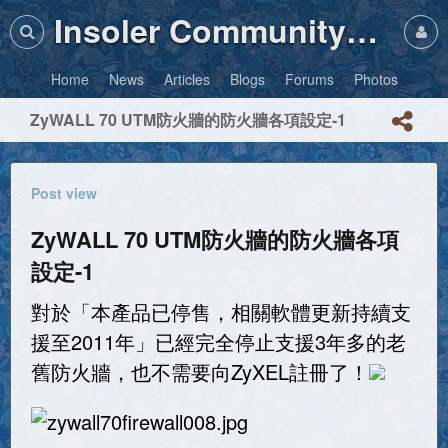
Insoler Community・Photos
Home
News
Articles
Blogs
Forums
Photos
ZyWALL 70 UTM防火牆的防火牆各項設定-1
Post view
ZyWALL 70 UTM防火牆的防火牆各項
設定-1
對於「本產品已停售，相關軟體更新持續支
援至2011年」已經完全停止支援3年多的老
舊防火牆，也不需要向ZyXEL註冊了！