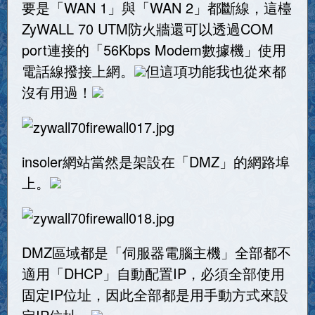
要是「WAN 1」與「WAN 2」都斷線，這檯
ZyWALL 70 UTM防火牆還可以透過COM
port連接的「56Kbps Modem數據機」使用
電話線撥接上網。
但這項功能我也從來都
沒有用過！
insoler網站當然是架設在「DMZ」的網路埠
上。
DMZ區域都是「伺服器電腦主機」全部都不
適用「DHCP」自動配置IP，必須全部使用
固定IP位址，因此全部都是用手動方式來設