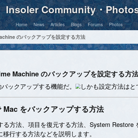
Insoler Community・Photo
Home
News
Articles
Blogs
Forums
Photos
ime Machine のバックアップを設定する方法
って Time Machine のバックアップを設定する方
も自動バックアップする機能だ。
しかも設定方法はと
ine で Mac をバックアップする方法
定する方法、項目を復元する方法、System Restor
 に移行する方法などを説明します。