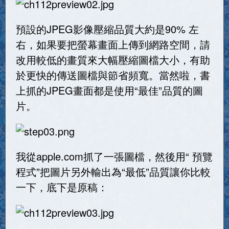
預設的JPEG影像壓縮品質大約是90% 左
右，如果要把螢幕畫面上傳到網路空間，請
改用較低的畫質來大幅壓縮圖檔大小，有助
於更快的傳送圖檔與節省頻寬。當然啦，書
上抓的JPEG畫面都是使用“最佳”品質的圖
片。
我從apple.com抓了一張圖檔，然後用“ 預覽
程式”把圖片另外輸出為“最低”品質讓你比較
一下，底下是原稿：