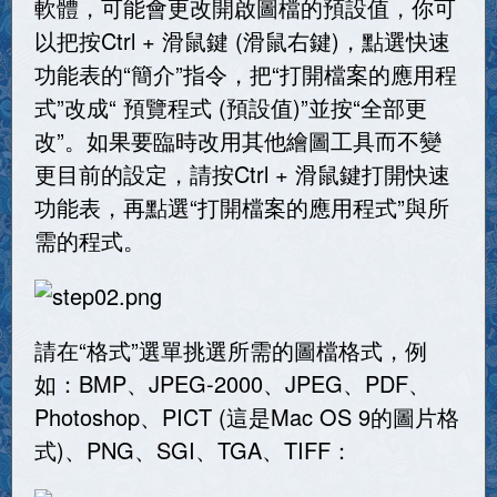
軟體，可能會更改開啟圖檔的預設值，你可
以把按Ctrl + 滑鼠鍵 (滑鼠右鍵)，點選快速
功能表的“簡介”指令，把“打開檔案的應用程
式”改成“ 預覽程式 (預設值)”並按“全部更
改”。如果要臨時改用其他繪圖工具而不變
更目前的設定，請按Ctrl + 滑鼠鍵打開快速
功能表，再點選“打開檔案的應用程式”與所
需的程式。
請在“格式”選單挑選所需的圖檔格式，例
如：BMP、JPEG-2000、JPEG、PDF、
Photoshop、PICT (這是Mac OS 9的圖片格
式)、PNG、SGI、TGA、TIFF：