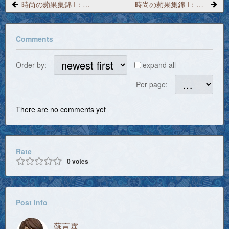
時尚の蘋果集錦 I：第12話 有問題要問嗎？ 先把畫面抓下來吧！ - 1
時尚の蘋果集錦 I：第12話 有問題要問嗎？ 先把畫面抓下來吧！ - 3
Comments
Order by:
expand all
Per page:
There are no comments yet
Rate
0
votes
Post info
蘇言霖