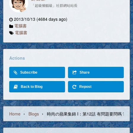
「超級懶貓級」社群網站站長
2013/10/13 (4684 days ago)
電腦書
電腦書
Actions
Subscribe
Share
Back to Blog
Repost
›
›
Home
Blogs
時尚の蘋果集錦 I：第12話 有問題要問嗎？ 先把