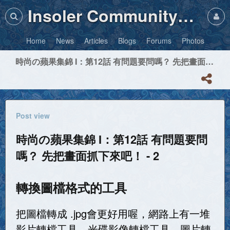
Insoler Community・Photos
Home
News
Articles
Blogs
Forums
Photos
時尚の蘋果集錦 I：第12話 有問題要問嗎？ 先把畫面抓下來吧！ - 2
Post view
時尚の蘋果集錦 I：第12話 有問題要問
嗎？ 先把畫面抓下來吧！ - 2
轉換圖檔格式的工具
把圖檔轉成 .jpg會更好用喔，網路上有一堆
影片轉檔工具、光碟影像轉檔工具、圖片轉