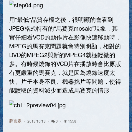
用“最低”品質存檔之後，很明顯的會看到
JPEG格式特有的“馬賽克mosaic”現象，其
實仔細看VCD的動作片在影像快速移動時，
MPEG的馬賽克問題就會特別明顯，相對的
DVD的MPEG2與新的MPEG4就極輕微的
多。有時候燒錄的VCD片在播放時會比原版
有更嚴重的馬賽克，就是因為燒錄速度太
快、片子本身不良、機器挑片等問題，使得
能讀取的資料減少而造成馬賽克的情形。
蘇言霖
2013/10/13
0
1558