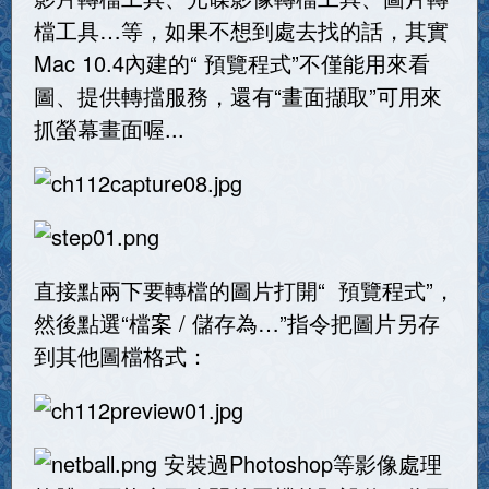
檔工具…等，如果不想到處去找的話，其實
Mac 10.4內建的“ 預覽程式”不僅能用來看
圖、提供轉擋服務，還有“畫面擷取”可用來
抓螢幕畫面喔...
直接點兩下要轉檔的圖片打開“ 預覽程式”，
然後點選“檔案 / 儲存為…”指令把圖片另存
到其他圖檔格式：
安裝過Photoshop等影像處理