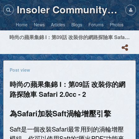
Insoler Community・Photos
Home
News
Articles
Blogs
Forums
Photos
時尚の蘋果集錦 I：第09話 改裝你的網路探險車 Safari 2.0cc - 2
Post view
時尚の蘋果集錦 I：第09話 改裝你的網
路探險車 Safari 2.0cc - 2
為Safari加裝Saft渦輪增壓引擎
Saft是一個改裝Safari最常用到的渦輪增壓
模組，你可以使用Saft的“匯出PDF”功能來