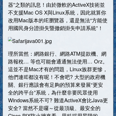
器”之類的訊息！由於微軟的ActiveX技術並
不支援Mac OS X與Linux系統，因此就算你
改用Mac版本的IE瀏覽器，還是無法“方能使
用國民身分證掛失暨撤銷掛失申請系統”！
理所當然：網路銀行、網路ATM提款機、網
路報稅… 等也可能會通通無法使用… Orz。
這並不是Mac才有的問題，Linux族群更慘，
他們連IE都沒有呢！不會吧? 大型的政府機
關、銀行應該會有足夠的預算來發展“更安
全的跨平台”系統，為什麼非要民眾使用
Windows系統不可? 難道ActiveX會比Java更
安全? 當然不是囉～從最頂級、最安全的
Cisco PIX防火牆來看，思科採用昇陽的