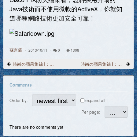
Java技術而不使用微軟的ActiveX，你就知
道哪種網路技術更加安全可靠！
蘇言霖
2013/10/11
0
1308
時尚の蘋果集錦 I：第09話 改裝你的網路探險車 Safari 2.0cc - 1
時尚の蘋果集錦 I：第10話 老虎專屬的 Dashboard 蘋果儀表板 - 1
Comments
Order by:
expand all
Per page:
There are no comments yet