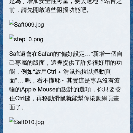
是為了增加安全性考量，要去逛地下站台之
前，請先開啟這些阻擋功能吧。
Saft還會在Safari的“偏好設定…”新增一個自
己專屬的版面，這裡提供了許多很好用的功
能，例如“啟用Ctrl + 滑鼠拖拉以捲動頁
面”… 嗯，看不懂耶～其實這是專為沒有滾
輪的Apple Mouse而設計的選項，你只要按
住Ctrl鍵，再移動滑鼠就能幫你捲動網頁畫
面了。