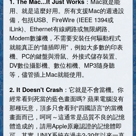
1. The Mac...It Just Works
：Mac就是能
用、就是這麼好用。所有支援Mac的週邊設
備，包括USB、FireWire (IEEE 1394或
iLink)、Ethernet有線網路或無限網路、
Modem數據機，不需要安裝任何驅動程式
就能真正的“隨插即用”，例如大多數的印表
機、PC的鍵盤與滑鼠、外接式儲存裝置、
DV數位攝影機、數位相機、MP3隨身聽
等，儘管插上Mac就能使用。
2. It Doesn't Crash
：它就是不會當機。你
經常看到死當的藍色畫面嗎? 蘋果電腦沒有
那種玩意，頂多只會看到“四國語言”的當機
畫面而已，呵呵～這通常是品質不良的記憶
體造成的，請用Apple原廠認證的記憶體即
可。其實 UNIX系統在過去2-30年以來一直