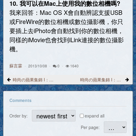
10. 我可以在Mac上使用我的數位相機嗎?
我來回答：Mac OS X會自動辨認支援USB
或FireWire的數位相機或數位攝影機，你只
要插上去iPhoto會自動找到你的數位相機，
同樣的iMovie也會找到iLink連接的數位攝影
機。
蘇言霖
2013/10/08
0
1640
時尚の蘋果集錦 I：第01話 20 年前的一本書 - Apple ][ 工具程式集錦
時尚の蘋果集錦 I：第03話 世界上最先進的電腦系統 Mac OS X 10.4 Tiger - 1
Comments
Order by:
expand all
Per page: