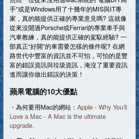
手”或是Windows用了十幾年的MIS與IT專
家，真的能提供正確的專業意見嗎? 這就像
從來沒開過Porsche或Ferrari的專業車手與
汽車教練，真的能提供正確的駕馭經驗? 一
部真正“好開”的車需要怎樣的條件呢? 在網
路世代中豐富的資訊並不可怕，可怕的是豐
富的錯誤資訊與垃圾資訊，淹沒了重要資訊
進而讓你做出錯誤的決策！
蘋果電腦的10大優點
・為何要用Mac的網站：
Apple - Why You’ll
Love a Mac - A Mac is the ultimate
upgrade.