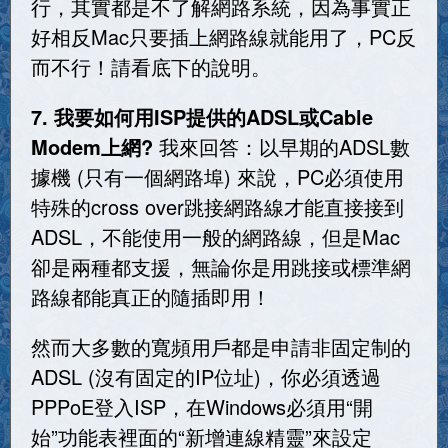
行，其實都是不了解網路系統，因為事實正
好相反Mac只要插上網路線就能用了，PC反
而不行！請看底下的說明。
7. 我要如何用ISP提供的ADSL或Cable
Modem上網?
我來回答：以早期的ADSL數
據機 (只有一個網路埠) 來說，PC必須使用
特殊的cross over跳接網路線才能直接接到
ADSL，不能使用一般的網路線，但是Mac
卻是兩種都支援，無論你是用跳接或標準網
路線都能真正的隨插即用！
然而大多數的寬頻用戶都是申請非固定制的
ADSL (沒有固定的IP位址)，你必須透過
PPPoE登入ISP，在Windows必須用“開
始”功能表裡面的“新增連線精靈”來設定