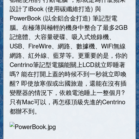
設計了iBook (使用碳纖維打造) 與
PowerBook (以全鋁合金打造) 筆記型電
腦。在極薄與極輕的機身中整合了最多2GB
記憶體、大容量硬碟、吸入式燒錄機、
USB、FireWire、網路、數據機、WiFi無線
網路、紅外線、藍芽等。更重要的是，你的
Centrino筆記型電腦能關上LCD就立即睡著
嗎? 能在打開上蓋的時候不到一秒就立即喚
醒? 即使放寒假或出國旅遊，還能在沒有插
變壓器的情況下，依賴電池睡上一整個月?
只有Mac可以，再怎樣頂級先進的Centrino
都辦不到。