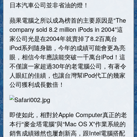
日本汽車公司並非省油的燈！
蘋果電腦之所以成為榜首的主要原因是“The
company sold 8.2 million iPods in 2004”這
家公司光是在2004年就賣掉了8.2百萬台
iPod系列隨身聽，今年的成績可能會更為亮
眼，相信今年應該能突破一千萬台iPod！這
不僅讓一家超過30年的老電腦公司，有著令
人眼紅的佳績，也讓台灣幫iPod代工的幾家
公司獲利成長數倍！
即使如此，相對於Apple Computer真正的老
本行“麥金塔電腦”與“Mac OS X”作業系統的
銷售成績雖然也屢創新高，跟Intel電腦搭配