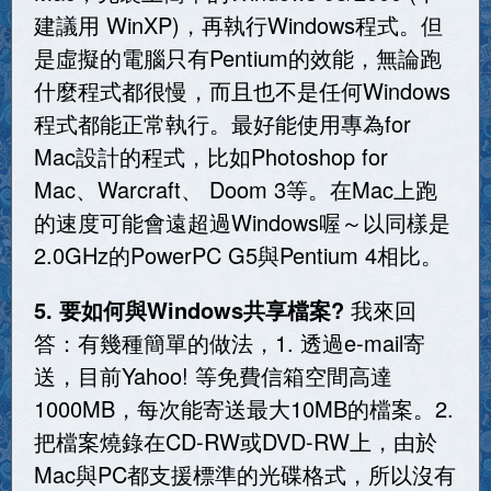
建議用 WinXP)，再執行Windows程式。但
是虛擬的電腦只有Pentium的效能，無論跑
什麼程式都很慢，而且也不是任何Windows
程式都能正常執行。最好能使用專為for
Mac設計的程式，比如Photoshop for
Mac、Warcraft、 Doom 3等。在Mac上跑
的速度可能會遠超過Windows喔～以同樣是
2.0GHz的PowerPC G5與Pentium 4相比。
5. 要如何與Windows共享檔案?
我來回
答：有幾種簡單的做法，1. 透過e-mail寄
送，目前Yahoo! 等免費信箱空間高達
1000MB，每次能寄送最大10MB的檔案。2.
把檔案燒錄在CD-RW或DVD-RW上，由於
Mac與PC都支援標準的光碟格式，所以沒有