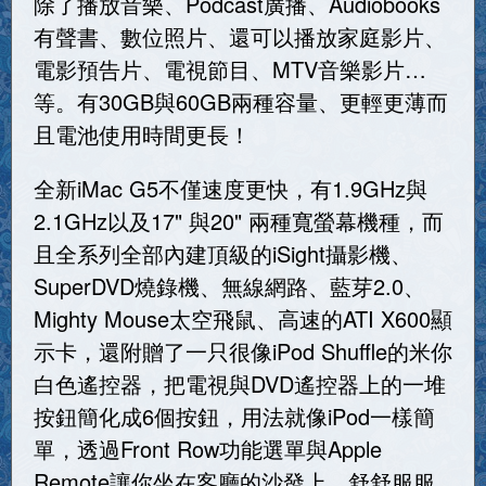
除了播放音樂、Podcast廣播、Audiobooks
有聲書、數位照片、還可以播放家庭影片、
電影預告片、電視節目、MTV音樂影片…
等。有30GB與60GB兩種容量、更輕更薄而
且電池使用時間更長！
全新iMac G5不僅速度更快，有1.9GHz與
2.1GHz以及17" 與20" 兩種寬螢幕機種，而
且全系列全部內建頂級的iSight攝影機、
SuperDVD燒錄機、無線網路、藍芽2.0、
Mighty Mouse太空飛鼠、高速的ATI X600顯
示卡，還附贈了一只很像iPod Shuffle的米你
白色遙控器，把電視與DVD遙控器上的一堆
按鈕簡化成6個按鈕，用法就像iPod一樣簡
單，透過Front Row功能選單與Apple
Remote讓你坐在客廳的沙發上，舒舒服服