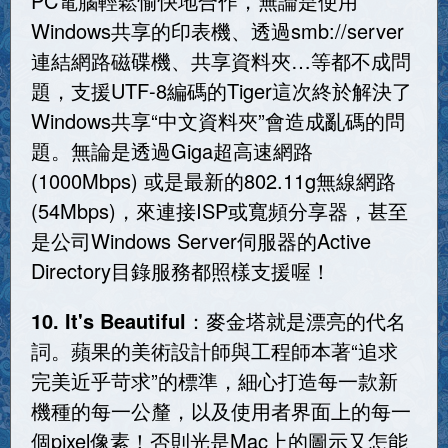
PC電腦輕鬆愉快地合作，無論是使用
Windows共享的印表機、透過smb://server
連結網路磁碟機、共享資料夾…等都不成問
題，支援UTF-8編碼的Tiger這次終於解決了
Windows共享“中文資料夾”會造成亂碼的問
題。無論是透過Giga超高速網路
(1000Mbps) 或是最新的802.11g無線網路
(54Mbps)，來連接ISP或寬頻分享器，甚至
是公司Windows Server伺服器的Active
Directory目錄服務都照樣支援喔！
10. It's Beautiful
：麥金塔就是漂亮的代名
詞。蘋果的美術設計師與工程師本著“追求
完美近乎苛求”的標準，細心打造每一款新
機種的每一公釐，以及使用者界面上的每一
個pixel像素！否則光是Mac上的圖示又怎能