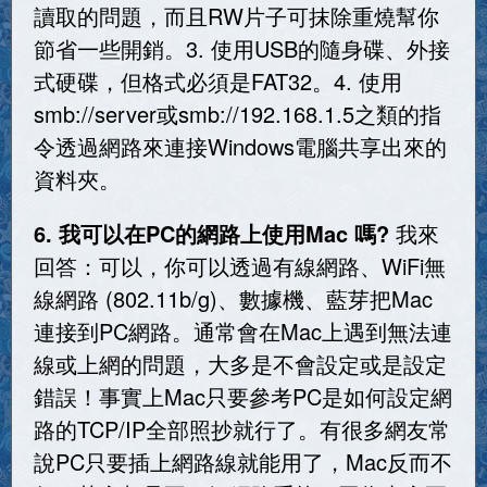
讀取的問題，而且RW片子可抹除重燒幫你
節省一些開銷。3. 使用USB的隨身碟、外接
式硬碟，但格式必須是FAT32。4. 使用
smb://server或smb://192.168.1.5之類的指
令透過網路來連接Windows電腦共享出來的
資料夾。
6. 我可以在PC的網路上使用Mac 嗎?
我來
回答：可以，你可以透過有線網路、WiFi無
線網路 (802.11b/g)、數據機、藍芽把Mac
連接到PC網路。通常會在Mac上遇到無法連
線或上網的問題，大多是不會設定或是設定
錯誤！事實上Mac只要參考PC是如何設定網
路的TCP/IP全部照抄就行了。有很多網友常
說PC只要插上網路線就能用了，Mac反而不