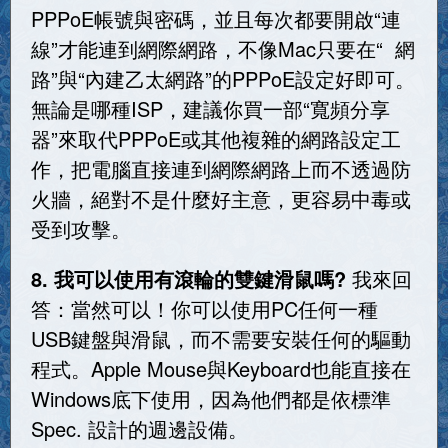
PPPoE帳號與密碼，並且每次都要開啟“連
線”才能連到網際網路，不像Mac只要在“ 網
路”與“內建乙太網路”的PPPoE設定好即可。
無論是哪種ISP，建議你買一部“寬頻分享
器”來取代PPPoE或其他複雜的網路設定工
作，把電腦直接連到網際網路上而不透過防
火牆，絕對不是什麼好主意，更容易中毒或
受到攻擊。
8. 我可以使用有滾輪的雙鍵滑鼠嗎?
我來回
答：當然可以！你可以使用PC任何一種
USB鍵盤與滑鼠，而不需要安裝任何的驅動
程式。Apple Mouse與Keyboard也能直接在
Windows底下使用，因為他們都是依標準
Spec. 設計的週邊設備。