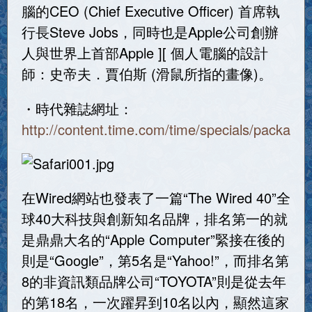
腦的CEO (Chief Executive Officer) 首席執
行長Steve Jobs，同時也是Apple公司創辦
人與世界上首部Apple ][ 個人電腦的設計
師：史帝夫．賈伯斯 (滑鼠所指的畫像)。
・時代雜誌網址：
http://content.time.com/time/specials/packag
在Wired網站也發表了一篇“The Wired 40”全
球40大科技與創新知名品牌，排名第一的就
是鼎鼎大名的“Apple Computer”緊接在後的
則是“Google”，第5名是“Yahoo!”，而排名第
8的非資訊類品牌公司“TOYOTA”則是從去年
的第18名，一次躍昇到10名以內，顯然這家