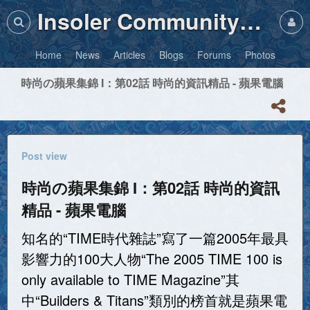
Insoler Community・Photos
Home
News
Articles
Blogs
Forums
Photos
時尚の蘋果集錦 I：第02話 時尚的資訊精品 - 蘋果電腦
Post view
時尚の蘋果集錦 I：第02話 時尚的資訊
精品 - 蘋果電腦
知名的“TIME時代雜誌”寫了一篇2005年最具
影響力的100大人物“The 2005 TIME 100 is
only available to TIME Magazine”其
中“Builders & Titans”類別的榜首就是蘋果電