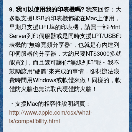
9. 我可以使用我的印表機嗎?
我來回答：大
多數支援USB的印表機都能在Mac上使用，
早期只支援LPT埠的印表機，請買一部Print
Server列印伺服器或是同時支援LPT/USB印
表機的“無線寬頻分享器”，也就是有內建列
印伺服器的分享器，大約只要NT$3000多就
能買到，而且還可讓你“無線列印”喔～我不
鼓勵該用“硬體”來完成的事情，卻想辦法浪
費時間用Windows或軟體來做！同樣的，軟
體防火牆也無法取代硬體防火牆！
・支援Mac的相容性說明網頁：
http://www.apple.com/osx/what-
is/compatibility.html