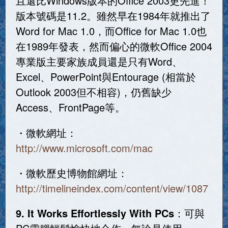
且還比Windows版本的Office 2003更先進！
版本號碼是11.2。雖然早在1984年就推出了
Word for Mac 1.0，而Office for Mac 1.0也
在1989年發表，然而偏心的微軟Office 2004
專業版主要家族成員還是只有Word、
Excel、PowerPoint與Entourage (相當於
Outlook 2003但不相容)，仍舊缺少
Access、FrontPage等。
・微軟網址：
http://www.microsoft.com/mac
・微軟歷史博物館網址：
http://timelineindex.com/content/view/1087
9. It Works Effortlessly With PCs
：可與