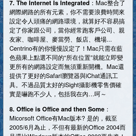
7. The Internet Is Integrated
：Mac整合了
網際網路的所有元素，你不需要浪費時間來
設定令人頭痛的網路環境，就算好不容易搞
定了你家跟公司，當你經常跑客戶公司、親
友家、咖啡屋、麥當勞、飯店、機場...
Centrino有的你慢慢設定了！Mac只需在藍
色蘋果上點選不同的“所在位置”就能立即變
更所有的網路設定而無須重新開機。Mac還
提供了更好的Safari瀏覽器與iChat通訊工
具。不過品質太好的iSight攝影機零售價確
實是嚇跑不少人，包括我在內…呵～
8. Office is Office and then Some
：
Micorsoft Office有Mac版本? 是的，截至
2005/6月為止，不但有最新的Office 2004而