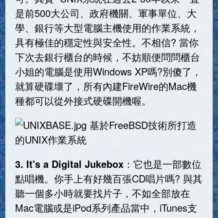
是前500大公司、政府機關、軍事單位、大
學、銀行等大型電腦主機使用的作業系統，
具有極佳的穩定性與安全性。不相信? 當你
下次去銀行櫃台的時候，不妨順便問問櫃台
小姐的電腦是使用Windows XP嗎?別傻了，
就算硬碟壞了，所有內建FireWire的Mac機
種都可以從外接式硬碟開機喔。
基於FreeBSD技術所打造
的UNIX作業系統
3. It's a Digital Jukebox
：它也是一部數位
點唱機。你手上有好幾百張CD唱片嗎? 與其
聽一個多小時就要找片子，不如全部放在
Mac電腦或是iPod系列產品當中，iTunes支