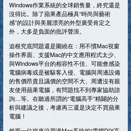
Windows作業系統的全球銷售量，終究還是
沒得比。除了蘋果產品極具“時尚與藝術
感”的設計與美麗漂亮的外型廣受肯定之
外，大多是負面的批評聲浪。
追根究底問題還是圍繞在：用不慣Mac視窗
操作界面、支援Mac的中文應用程式太少、
與Windows平台的相容性不佳、可能會感染
電腦病毒或是被駭客入侵、電腦與周邊設備
的售價昂貴且議價的空間不大、周遭沒有親
友使用蘋果電腦，有問題找不到專家協助諮
詢…等。在聽過所謂的“電腦高手”精闢的分
析與建議之後，考慮再三還是決定不買蘋果
電腦！
然而一位從來沒用過Mac系統的“電腦DIY高