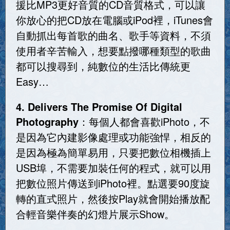
援比MP3更好音質的CD音質格式，可以讓
你放心的把CD放在電腦或iPod裡，iTunes會
自動抓出每首歌的曲名、歌手等資料，不須
使用者辛苦輸入，想要點撥哪種類型的歌曲
都可以搜尋到，純數位的生活比傳統更
Easy…
4. Delivers The Promise Of Digital
Photography
：每個人都會喜歡iPhoto，不
是因為它內建影像處理或功能強悍，相反的
是因為極為簡單易用，只要把數位相機插上
USB埠，不需要加裝任何的程式，就可以用
把數位照片傳送到iPhoto裡。點選要90度旋
轉的直式照片，然後按Play就會開始播放配
合輕音樂伴奏的幻燈片展示Show。