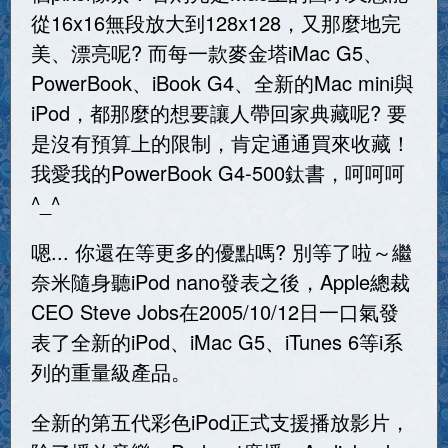
從16x16無段放大到128x128，又那麼地完
美、漂亮呢? 而每一款麥金塔iMac G5、
PowerBook、iBook G4、全新的Mac mini與
iPod，都那麼的想要讓人帶回家典藏呢? 要
是沒有預算上的限制，肯定通通買來收藏！
我愛我的PowerBook G4-500鈦書，呵呵呵
^_^
嗯... 你還在等更多的優點嗎? 別等了啦～繼
奈米隨身聽iPod nano發表之後，Apple總裁
CEO Steve Jobs在2005/10/12日一口氣發
表了全新的iPod、iMac G5、iTunes 6等i系
列的重量級產品。
全新的第五代彩色iPod正式支援播放影片，