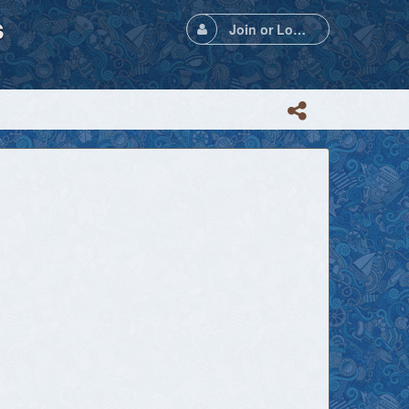
s
Join or Login