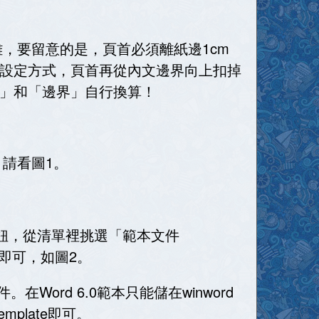
離，要留意的是，頁首必須離紙邊
1cm
設定方式，頁首再從內文邊界向上扣掉
」和「邊界」自行換算！
。請看圖
1
。
鈕，從清單裡挑選「範本文件
即可，如圖
2
。
件。在
Word 6.0
範本只能儲在
winword
emplate
即可。