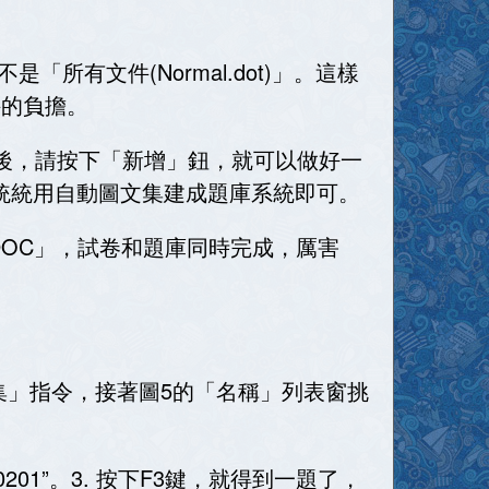
不是「所有文件
(Normal.dot)
」。這樣
件的負擔。
後，請按下「新增」鈕，就可以做好一
統統用自動圖文集建成題庫系統即可。
DOC
」，試卷和題庫同時完成，厲害
集」指令，接著圖
5
的「名稱」列表窗挑
0201”
。
3.
按下
F3
鍵，就得到一題了，