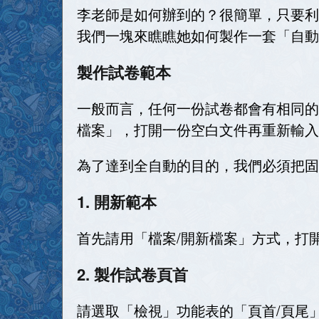
李老師是如何辦到的？很簡單，只要利
我們一塊來瞧瞧她如何製作一套「自動
製作試卷範本
一般而言，任何一份試卷都會有相同的
檔案」，打開一份空白文件再重新輸入
為了達到全自動的目的，我們必須把固
1. 開新範本
首先請用「檔案
/
開新檔案」方式，打
2. 製作試卷頁首
請選取「檢視」功能表的「頁首
/
頁尾