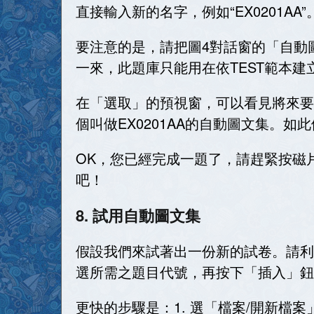
直接輸入新的名字，例如“
EX0201AA”
要注意的是，請把圖
4
對話窗的「自動
一來，此題庫只能用在依
TEST
範本建
在「選取」的預視窗，可以看見將來要
個叫做
EX0201AA
的自動圖文集。如此
OK
，您已經完成一題了，請趕緊按磁
吧！
8. 試用自動圖文集
假設我們來試著出一份新的試卷。請利
選所需之題目代號，再按下「插入」鈕
更快的步驟是：
1.
選「檔案
/
開新檔案