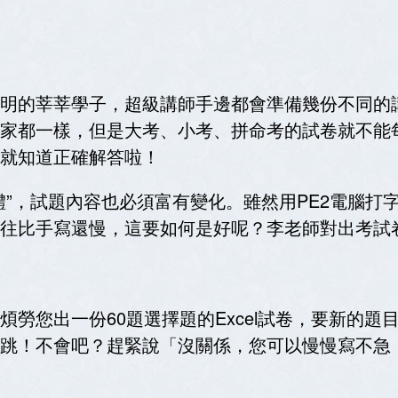
明的莘莘學子，超級講師手邊都會準備幾份不同的
家都一樣，但是大考、小考、拼命考的試卷就不能
就知道正確解答啦！
體”，試題內容也必須富有變化。雖然用
PE2
電腦打
往比手寫還慢，這要如何是好呢？李老師對出考試
煩勞您出一份
60
題選擇題的
Excel
試卷，要新的題
跳！不會吧？趕緊說「沒關係，您可以慢慢寫不急