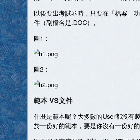
以後要出考試卷時，只要在「檔案」功
件（副檔名是
.DOC
）。
圖
1
：
圖
2
：
範本 VS文件
什麼是範本呢？大多數的
User
都沒有
於一份好的範本，要是你沒有一份好的