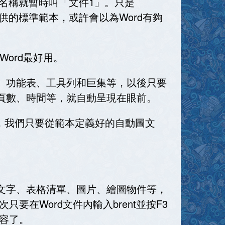
名稱就暫時叫「文件
1
」。只是
供的標準範本，或許會以為
Word
有夠
Word
最好用。
、功能表、工具列和巨集等，以後只要
頁數、時間等，就自動呈現在眼前。
，我們只要從範本定義好的自動圖文
文字、表格清單、圖片、繪圖物件等，
次只要在
Word
文件內輸入
brent
並按
F3
容了。