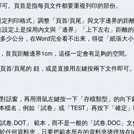
即可。頁首是指每頁文件都要重複列印的部份。
設定列印格式」調整「頁首
/
頁尾」與文字邊界的距
在設定上是採用內文與「邊界」「上下左右」距離的
多少公分，在
Word
完全看不出來，得從「紙張大小
，首頁距離邊界
1cm
，這樣一定會有足夠的空間。
頁首
/
頁尾的 鈕，或是直接用左鍵按兩下文件即可
對話窗，再用滑鼠左鍵按一下「存檔類型」的向下
本檔名，例如「試卷」或「
TEST
」再按下「碓定」
試卷
.DOT
」 範本，而不是一般的「試卷
.DOC
」文
於任何資料夾，只要把範本所在的資料夾捷徑放在
t