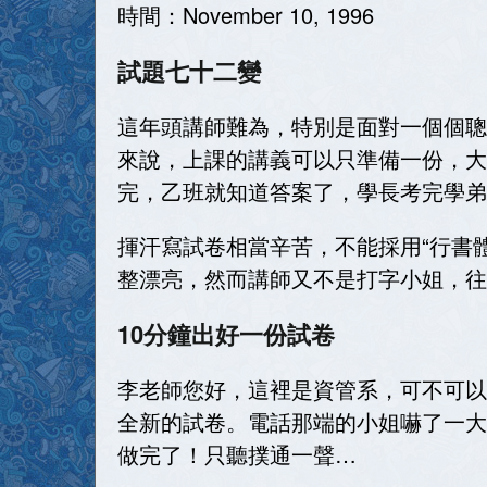
時間：
November 10, 1996
試題七十二變
這年頭講師難為，特別是面對一個個聰
來說，上課的講義可以只準備一份，大
完，乙班就知道答案了，學長考完學弟
揮汗寫試卷相當辛苦，不能採用“行書
整漂亮，然而講師又不是打字小姐，往
10分鐘出好一份試卷
李老師您好，這裡是資管系，可不可以
全新的試卷。電話那端的小姐嚇了一大
做完了！只聽撲通一聲…