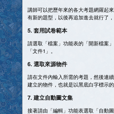
講師可以把歷年來的各大考題網羅起來
有新的題型，以後再追加進去就行了，
5. 套用試卷範本
請選取「檔案」功能表的「開新檔案」
「文件
1
」。
6. 選取來源物件
請在文件內輸入所需的考題，然後連續
建立的物件，也就是以黑底白字標示的
7. 建立自動圖文集
接著請由「編輯」功能表選取「自動圖