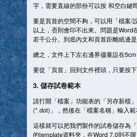
字，需要直線的部份可以按 和空白鍵
要是頁首的空間不夠，可以用「檔案
/
以上，否則會印不出來。問題是
Word
若干公分。到底內文和頁首距離紙邊是
總之，文件上下左右邊界儘量設在
5cm
要從「頁首」回到文件裡頭，只要按下
3. 儲存試卷範本
請打開「檔案」功能表的「另存新檔」
(*.dot)
」，然後在「檔案名稱」輸入範
這樣就可以把我們製作的試卷儲存為「
的
template
資料夾，在
Word 7.0
則不限