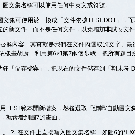
。圖文集名稱可以使用任何中英文或符號。
圖文集可使用於」換成「文件依據
TEST.DOT
」，而
立的新文件，而不是任何文件，以免增加非試卷文
替換內容，其實就是我們在文件內選取的文字。最
依樣畫胡蘆，利用第
6
和第
7
兩個步驟，把所有題目
片鈕「儲存檔案」，把現在的文件儲存到「期末考
.
用
TEST
範本開新檔案，然後選取「編輯
/
自動圖文
，就會看到圖
7
的畫面。
」。
2.
在文件上直接輸入圖文集名稱，如圖
6
的“
EX