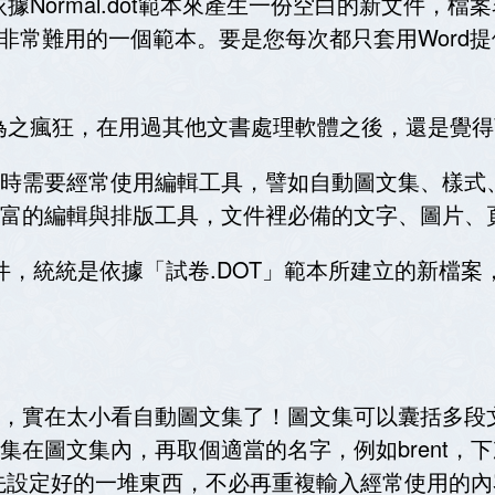
依據
Normal.dot
範本來產生一份空白的新文件，檔案
非常難用的一個範本。要是您每次都只套用
Word
提
為之瘋狂，在用過其他文書處理軟體之後，還是覺得
時需要經常使用編輯工具，譬如自動圖文集、樣式
富的編輯與排版工具，文件裡必備的文字、圖片、
件，統統是依據「試卷
.DOT
」範本所建立的新檔案
，實在太小看自動圖文集了！圖文集可以囊括多段
集在圖文集內，再取個適當的名字，例如
brent
，下
先設定好的一堆東西，不必再重複輸入經常使用的內