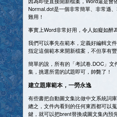
因為即使直接開新檔案，
Word
還是會
Normal.dot
是一個非常簡單、非常遜、
難用！
事實上
Word
非常好用，令人如癡如醉
我們可以事先在範本，定義好編輯文件
指定這個範本來開新檔案，不但享有豐
簡單的說，所有的「考試卷
.DOC
」文
集，挑選所需的試題即可，帥斃了！
建立題庫範本，一勞永逸
有些書把自動圖文集比做中文系統詞庫
總之，文件內看到的任何東西都可以蒐
鍵，就可以把
brent
替換成圖文集內預