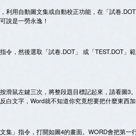
，利用自動圖文集或自動校正功能，在「試卷
.DOT
可說是一勞永逸！
指令，然後選取「試卷
.DOT
」 或「
TEST.DOT
」範
按滑鼠左鍵三次，將整段題目標記起來，請看圖
3
反白文字，
Word
就不知道你究竟想要把什麼東西加
文集」指令，打開如圖
4
的畫面。
WORD
會把第一